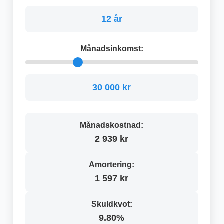
12 år
Månadsinkomst:
30 000 kr
Månadskostnad:
2 939 kr
Amortering:
1 597 kr
Skuldkvot:
9.80%