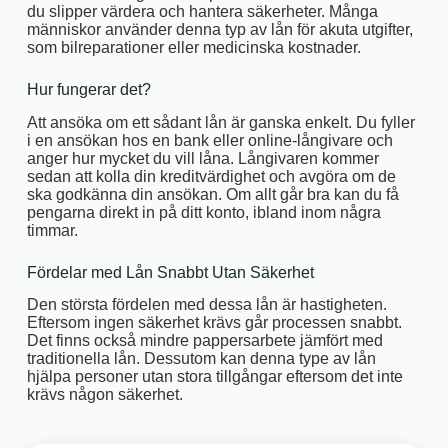
du slipper värdera och hantera säkerheter. Många
människor använder denna typ av lån för akuta utgifter,
som bilreparationer eller medicinska kostnader.
Hur fungerar det?
Att ansöka om ett sådant lån är ganska enkelt. Du fyller
i en ansökan hos en bank eller online-långivare och
anger hur mycket du vill låna. Långivaren kommer
sedan att kolla din kreditvärdighet och avgöra om de
ska godkänna din ansökan. Om allt går bra kan du få
pengarna direkt in på ditt konto, ibland inom några
timmar.
Fördelar med Lån Snabbt Utan Säkerhet
Den största fördelen med dessa lån är hastigheten.
Eftersom ingen säkerhet krävs går processen snabbt.
Det finns också mindre pappersarbete jämfört med
traditionella lån. Dessutom kan denna type av lån
hjälpa personer utan stora tillgångar eftersom det inte
krävs någon säkerhet.