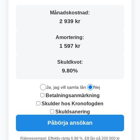
Månadskostnad:
2 939 kr
Amortering:
1 597 kr
Skuldkvot:
9.80%
Ja, jag vill samla lån
Nej
Betalningsanmärkning
Skulder hos Kronofogden
Skuldsanering
Påbörja ansökan
Räkneexempel: Effektiv ränta 6.98 %. Ett lån på 200 000 kr