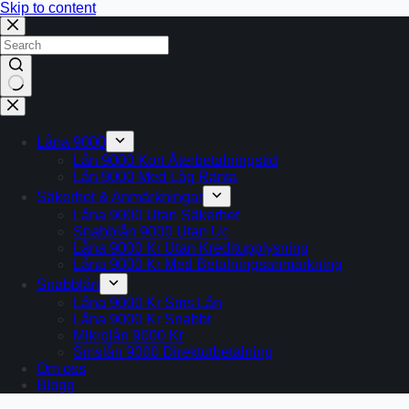
Skip to content
No
results
Låna 9000
Lån 9000 Kort Återbetalningstid
Lån 9000 Med Låg Ränta
Säkerhet & Anmärkningar
Låna 9000 Utan Säkerhet
Snabblån 9000 Utan Uc
Låna 9000 Kr Utan Kreditupplysning
Låna 9000 Kr Med Betalningsanmärkning
Snabblån
Låna 9000 Kr Sms Lån
Låna 9000 Kr Snabbt
Mikrolån 9000 Kr
Smslån 9000 Direktutbetalning
Om oss
Blogg