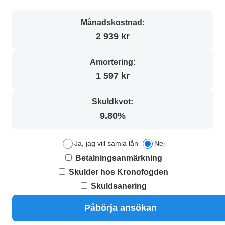
Månadskostnad:
2 939 kr
Amortering:
1 597 kr
Skuldkvot:
9.80%
Ja, jag vill samla lån
Nej
Betalningsanmärkning
Skulder hos Kronofogden
Skuldsanering
Påbörja ansökan