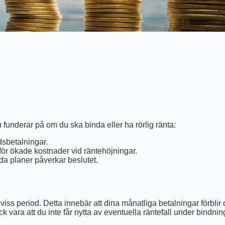
funderar på om du ska binda eller ha rörlig ränta:
dsbetalningar.
 för ökade kostnader vid räntehöjningar.
da planer påverkar beslutet.
 viss period. Detta innebär att dina månatliga betalningar förbli
vara att du inte får nytta av eventuella räntefall under bindnin