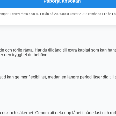
Påbörja ansökan
pel: Effektiv ränta 6.98 %. Ett lån på 200 000 kr kostar 2 032 kr/månad i 12 år. L
 och rörlig ränta. Har du tillgång till extra kapital som kan hant
er den trygghet du behöver.
id kan ge mer flexibilitet, medan en längre period låser dig till
risk och säkerhet. Genom att dela upp lånet i både fast och rörli