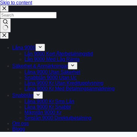
Skip to content
No
results
Låna 9000
Lån 9000 Kort Återbetalningstid
Lån 9000 Med Låg Ränta
Säkerhet & Anmärkningar
Låna 9000 Utan Säkerhet
Snabblån 9000 Utan Uc
Låna 9000 Kr Utan Kreditupplysning
Låna 9000 Kr Med Betalningsanmärkning
Snabblån
Låna 9000 Kr Sms Lån
Låna 9000 Kr Snabbt
Mikrolån 9000 Kr
Smslån 9000 Direktutbetalning
Om oss
Blogg