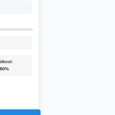
ldkvot:
.80%