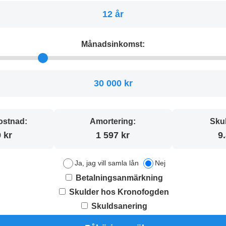
12 år
Månadsinkomst:
30 000 kr
stnad:
Amortering:
Sku
 kr
1 597 kr
9
Ja, jag vill samla lån
Nej
Betalningsanmärkning
Skulder hos Kronofogden
Skuldsanering