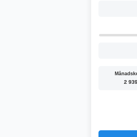
Månadsko
2 939