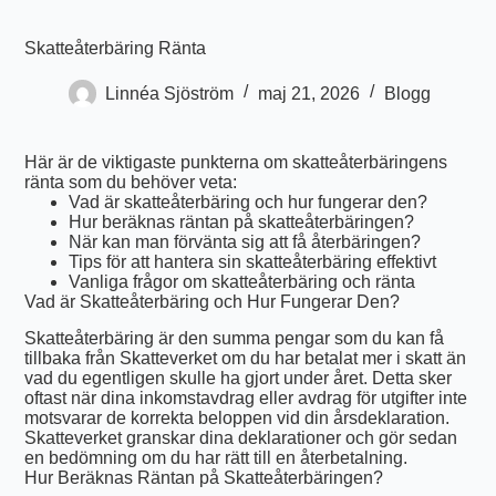
Skatteåterbäring Ränta
Linnéa Sjöström
maj 21, 2026
Blogg
Här är de viktigaste punkterna om skatteåterbäringens
ränta som du behöver veta:
Vad är skatteåterbäring och hur fungerar den?
Hur beräknas räntan på skatteåterbäringen?
När kan man förvänta sig att få återbäringen?
Tips för att hantera sin skatteåterbäring effektivt
Vanliga frågor om skatteåterbäring och ränta
Vad är Skatteåterbäring och Hur Fungerar Den?
Skatteåterbäring är den summa pengar som du kan få
tillbaka från Skatteverket om du har betalat mer i skatt än
vad du egentligen skulle ha gjort under året. Detta sker
oftast när dina inkomstavdrag eller avdrag för utgifter inte
motsvarar de korrekta beloppen vid din årsdeklaration.
Skatteverket granskar dina deklarationer och gör sedan
en bedömning om du har rätt till en återbetalning.
Hur Beräknas Räntan på Skatteåterbäringen?