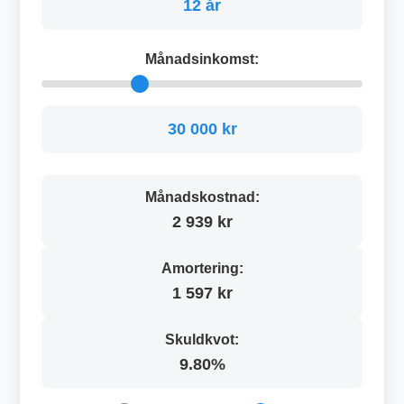
12 år
Månadsinkomst:
30 000 kr
Månadskostnad:
2 939 kr
Amortering:
1 597 kr
Skuldkvot:
9.80%