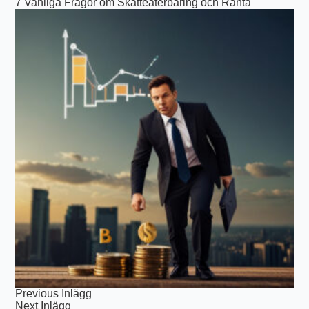
7
Vanliga Frågor om Skatteåterbäring och Ränta
Previous
Inlägg
Next
Inlägg