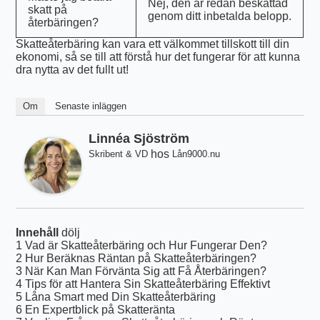
Nej, den är redan beskattad
skatt på
genom ditt inbetalda belopp.
återbäringen?
Skatteåterbäring kan vara ett välkommet tillskott till din
ekonomi, så se till att förstå hur det fungerar för att kunna
dra nytta av det fullt ut!
Om
Senaste inläggen
Linnéa Sjöström
hos
Skribent & VD
Lån9000.nu
Innehåll
dölj
1
Vad är Skatteåterbäring och Hur Fungerar Den?
2
Hur Beräknas Räntan på Skatteåterbäringen?
3
När Kan Man Förvänta Sig att Få Återbäringen?
4
Tips för att Hantera Sin Skatteåterbäring Effektivt
5
Låna Smart med Din Skatteåterbäring
6
En Expertblick på Skatteränta