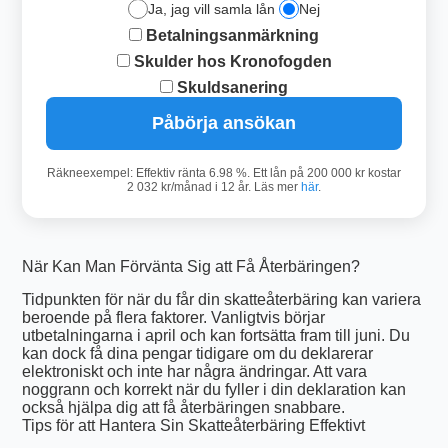
Ja, jag vill samla lån
Nej
Betalningsanmärkning
Skulder hos Kronofogden
Skuldsanering
Påbörja ansökan
Räkneexempel: Effektiv ränta 6.98 %. Ett lån på 200 000 kr kostar
2 032 kr/månad i 12 år. Läs mer
här
.
När Kan Man Förvänta Sig att Få Återbäringen?
Tidpunkten för när du får din skatteåterbäring kan variera
beroende på flera faktorer. Vanligtvis börjar
utbetalningarna i april och kan fortsätta fram till juni. Du
kan dock få dina pengar tidigare om du deklarerar
elektroniskt och inte har några ändringar. Att vara
noggrann och korrekt när du fyller i din deklaration kan
också hjälpa dig att få återbäringen snabbare.
Tips för att Hantera Sin Skatteåterbäring Effektivt