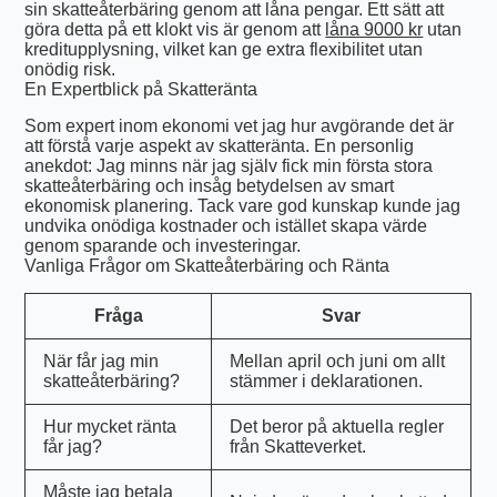
sin skatteåterbäring genom att låna pengar. Ett sätt att
göra detta på ett klokt vis är genom att
låna 9000 kr
utan
kreditupplysning, vilket kan ge extra flexibilitet utan
onödig risk.
En Expertblick på Skatteränta
Som expert inom ekonomi vet jag hur avgörande det är
att förstå varje aspekt av skatteränta. En personlig
anekdot: Jag minns när jag själv fick min första stora
skatteåterbäring och insåg betydelsen av smart
ekonomisk planering. Tack vare god kunskap kunde jag
undvika onödiga kostnader och istället skapa värde
genom sparande och investeringar.
Vanliga Frågor om Skatteåterbäring och Ränta
Fråga
Svar
När får jag min
Mellan april och juni om allt
skatteåterbäring?
stämmer i deklarationen.
Hur mycket ränta
Det beror på aktuella regler
får jag?
från Skatteverket.
Måste jag betala